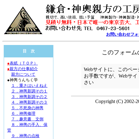
お問い合わせフォ
目 次
●
表紙（ＴＯＰ）
●
親方の仕事紹介
親方について
●神輿うんちく学
１．重さはいえねえ
２．神輿新調その１
３．神輿新調その２
４．神輿新調その３
５．不死身の神輿
６．神輿修理
７．趣意書 文例
８．神輿の手入、保
管
９．神輿の点検