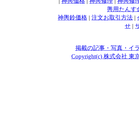
|
神輿価格
|
神輿修理
|
神輿修
輿用たんす
神輿鈴価格
|
注文お取引方法
|
せ
|
掲載の記事・写真・イ
Copyright(c) 株式会社 東京