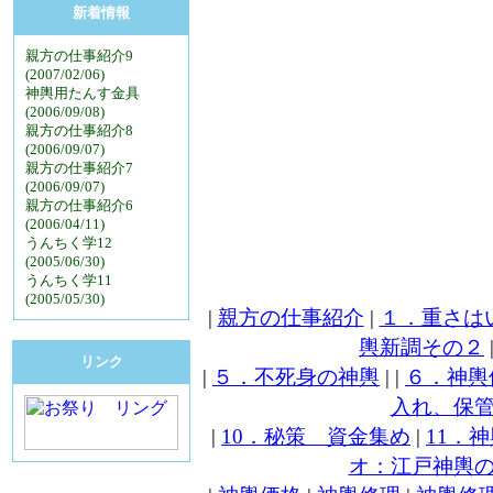
新着情報
親方の仕事紹介9
(2007/02/06)
神輿用たんす金具
(2006/09/08)
親方の仕事紹介8
(2006/09/07)
親方の仕事紹介7
(2006/09/07)
親方の仕事紹介6
(2006/04/11)
うんちく学12
(2005/06/30)
うんちく学11
(2005/05/30)
|
親方の仕事紹介
|
１．重さは
輿新調その２
リンク
|
５．不死身の神輿
| |
６．神輿
入れ、保
|
10．秘策 資金集め
|
11．
オ：江戸神輿