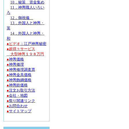
10．秘策 資金集め
11．神輿職人いろい
ろ
12．御祝儀
13
．
外国人と神輿・
英
14．外国人と神輿
・
和
●ビデオ
：江戸神輿秘密
●
超得々サービス
大型神輿１９８万円
●
神輿価格
●
神輿修理
●
神輿修理調査票
●
神輿金具価格
●
神輿飾綱価格
●
神輿鈴価格
●
注文お取引方法
●
会社・地図
●
祭り関連リンク
●
お問合わせ
●
サイトマップ